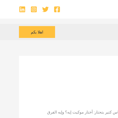
اهلا بكم
 كتير بتحتار: أختار موكيت إيه؟ وإيه الفرق