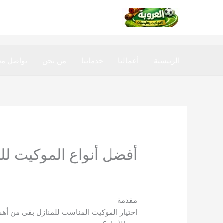
خطي
لى
لمحتوى
الرئيسية
أعمالنا
خدماتنا
من نحن
تواصل مع
أفضل أنواع الموكيت لل
اترك تعليقاً
/
المدونة
/ بواسطة
8@gmail.com
مقدمة
اختيار الموكيت المناسب للمنازل بقى من أهم ا