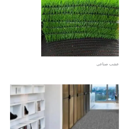
عشب صناعى